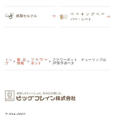
ベーキングペー
紙製セルクル
パー・シート
トッ
製品
フラワー
フラワーポット チューリップ山
プ
情報
ポット
JP英字赤ベタ
〒034-0001