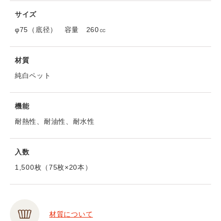
サイズ
φ75（底径） 容量 260㏄
材質
純白ペット
機能
耐熱性、耐油性、耐水性
入数
1,500枚（75枚×20本）
材質について