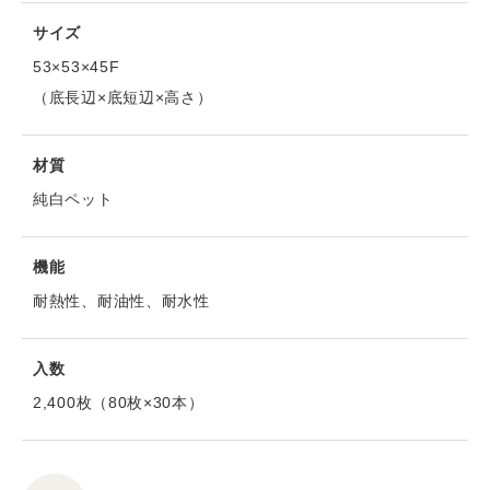
サイズ
53×53×45F
（底長辺×底短辺×高さ）
材質
純白ペット
機能
耐熱性、耐油性、耐水性
入数
2,400枚（80枚×30本）