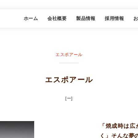
グプレイン株式会社
ホーム
会社概要
製品情報
採用情報
エスポアール
エスポアール
[ー]
「焼成時は広
く」そんな夢