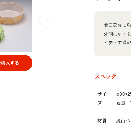
開口部分に
外側に引く
イディア満
で購入する
スペック
サイ
φ90×2
ズ
容量 
材質
純白ペ