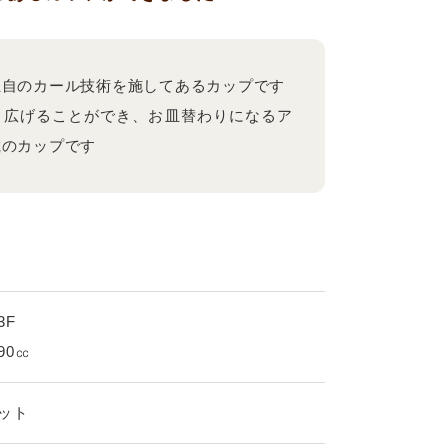
独自のカール技術を施してあるカップです
と広げることができ、お皿替わりになるア
載のカップです
3F
90㏄
ット