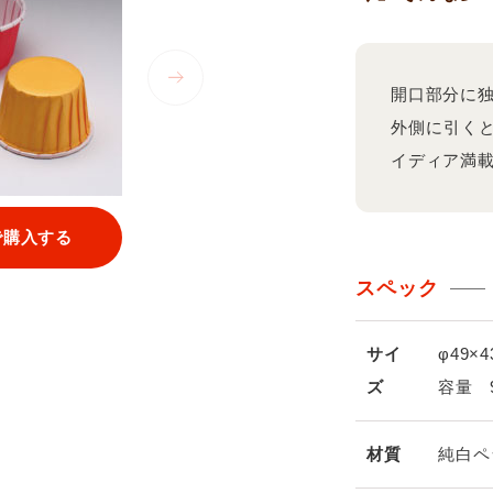
開口部分に
外側に引く
イディア満
で購入する
スペック
サイ
φ49×4
ズ
容量 
材質
純白ペ