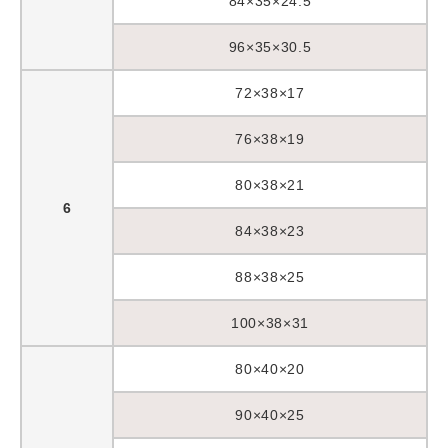
84×35×24.5
96×35×30.5
72×38×17
76×38×19
80×38×21
6
84×38×23
88×38×25
100×38×31
80×40×20
90×40×25