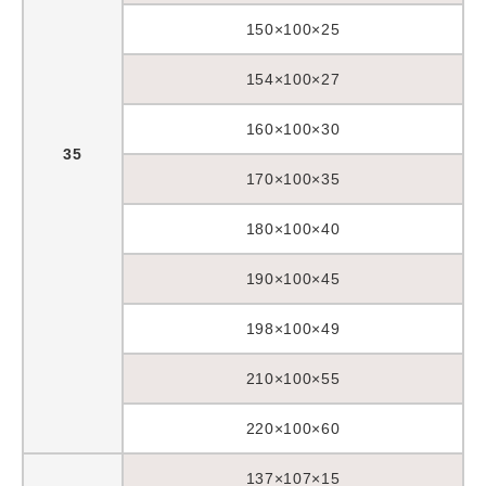
150×100×25
154×100×27
160×100×30
35
170×100×35
180×100×40
190×100×45
198×100×49
210×100×55
220×100×60
137×107×15