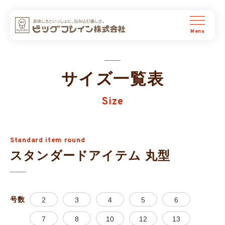
ビッグプレイン株式会社
サイズ一覧表
Size
Standard item round
スタンダードアイテム 丸型
号数
2
3
4
5
6
7
8
10
12
13