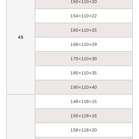
150×110×20
154×110×22
160×110×25
45
168×110×29
170×110×30
180×110×35
190×110×40
148×118×15
150×118×16
158×118×20