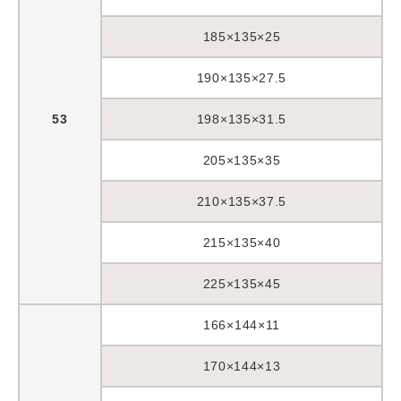
185×135×25
190×135×27.5
53
198×135×31.5
205×135×35
210×135×37.5
215×135×40
225×135×45
166×144×11
170×144×13