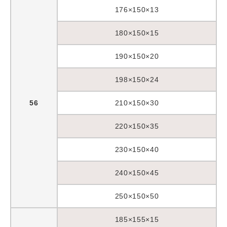
176×150×13
180×150×15
190×150×20
198×150×24
56
210×150×30
220×150×35
230×150×40
240×150×45
250×150×50
185×155×15