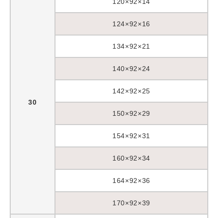
120×92×14
124×92×16
134×92×21
140×92×24
142×92×25
30
150×92×29
154×92×31
160×92×34
164×92×36
170×92×39