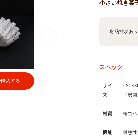
小さい焼き菓
耐熱性があ
スペック
で購入する
サイ
φ90×3
ズ
（展開
材質
純白ペ
機能
耐熱性