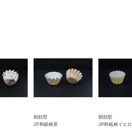
朝顔型
朝顔型
JP和紙柄茶
JP和紙柄イエ