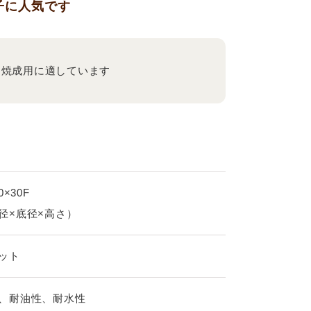
子に人気です
り焼成用に適しています
0×30F
径×底径×高さ）
ット
、耐油性、耐水性