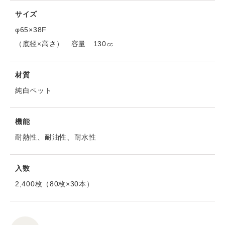
サイズ
φ65×38F
（底径×高さ） 容量 130㏄
材質
純白ペット
機能
耐熱性、耐油性、耐水性
入数
2,400枚（80枚×30本）