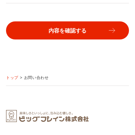
および当該個人情報の管理について責任を有する者の氏
名または名称について，あらかじめ本人に通知し，また
は本人が容易に知り得る状態に置いた場合
第6条（個人情報の開示）
当社は，本人から個人情報の開示を求められたときは，
本人に対し，遅滞なくこれを開示します。ただし，開示
することにより次のいずれかに該当する場合は，その全
部または一部を開示しないこともあり，開示しない決定
をした場合には，その旨を遅滞なく通知します。なお，
トップ
お問い合わせ
個人情報の開示に際しては，1件あたり1，000円の手数
料を申し受けます。
本人または第三者の生命，身体，財産その他の権利利益
を害するおそれがある場合
当社の業務の適正な実施に著しい支障を及ぼすおそれが
ある場合
その他法令に違反することとなる場合