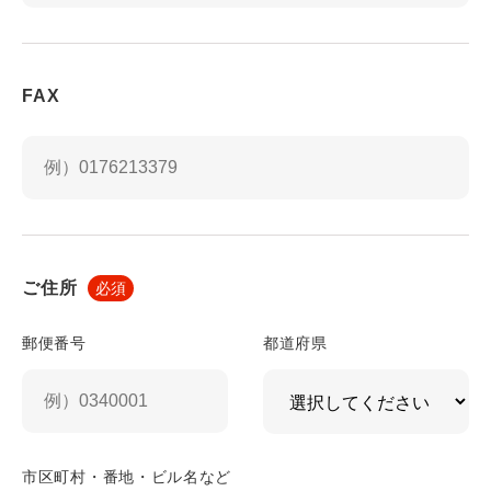
ます。
第5条（個人情報の第三者提供）
当社は，次に掲げる場合を除いて，あらかじめユーザー
FAX
の同意を得ることなく，第三者に個人情報を提供するこ
とはありません。ただし，個人情報保護法その他の法令
で認められる場合を除きます。
人の生命，身体または財産の保護のために必要がある場
合であって，本人の同意を得ることが困難であるとき
公衆衛生の向上または児童の健全な育成の推進のために
ご住所
必須
特に必要がある場合であって，本人の同意を得ることが
困難であるとき
郵便番号
都道府県
国の機関もしくは地方公共団体またはその委託を受けた
者が法令の定める事務を遂行することに対して協力する
必要がある場合であって，本人の同意を得ることにより
当該事務の遂行に支障を及ぼすおそれがあるとき
予め次の事項を告知あるいは公表し，かつ当社が個人情
市区町村・番地・ビル名など