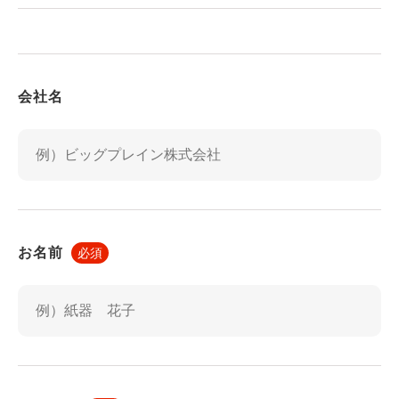
日，住所，電話番号，メールアドレス，銀行口座番号，
クレジットカード番号，運転免許証番号などの個人情報
をお尋ねすることがあります。また，ユーザーと提携先
などとの間でなされたユーザーの個人情報を含む取引記
会社名
録や決済に関する情報を,当社の提携先（情報提供元，
広告主，広告配信先などを含みます。以下，｢提携先｣
といいます。）などから収集することがあります。
第3条（個人情報を収集・利用する目的）
当社が個人情報を収集・利用する目的は，以下のとおり
です。
お名前
必須
当社本サービスの提供・運営のため
ユーザーからのお問い合わせに回答するため（本人確認
を行うことを含む）
ユーザーが利用中の本サービスの新機能，更新情報，
キャンペーン等及び当社が提供する他のサービスの案内
のメールを送付するため