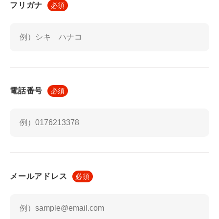
フリガナ
必須
メンテナンス，重要なお知らせなど必要に応じたご連絡
のため
利用規約に違反したユーザーや，不正・不当な目的で本
サービスを利用しようとするユーザーの特定をし，ご利
用をお断りするため
ユーザーにご自身の登録情報の閲覧や変更，削除，ご利
用状況の閲覧を行っていただくため
電話番号
必須
有料サービスにおいて，ユーザーに利用料金を請求する
ため
上記の利用目的に付随する目的
第4条（利用目的の変更）
当社は，利用目的が変更前と関連性を有すると合理的に
認められる場合に限り，個人情報の利用目的を変更する
メールアドレス
必須
ものとします。 利用目的の変更を行った場合には，変
更後の目的について，当社所定の方法により，ユーザー
に通知し，または本ウェブサイト上に公表するものとし