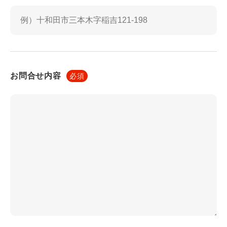
報保護委員会に届出をしたとき
利用目的に第三者への提供を含むこと
第三者に提供されるデータの項目
第三者への提供の手段または方法
本人の求めに応じて個人情報の第三者への提供を停止す
お問合せ内容
必須
ること
本人の求めを受け付ける方法
前項の定めにかかわらず，次に掲げる場合には，当該情
報の提供先は第三者に該当しないものとします。
当社が利用目的の達成に必要な範囲内において個人情報
の取扱いの全部または一部を委託する場合
合併その他の事由による事業の承継に伴って個人情報が
提供される場合
個人情報を特定の者との間で共同して利用する場合で
あって，その旨並びに共同して利用される個人情報の項
目，共同して利用する者の範囲，利用する者の利用目的