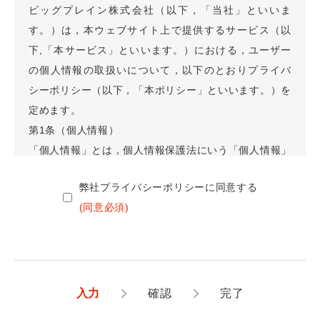
ビッグプレイン株式会社（以下，「当社」といいま
す。）は，本ウェブサイト上で提供するサービス（以
下,「本サービス」といいます。）における，ユーザー
の個人情報の取扱いについて，以下のとおりプライバ
シーポリシー（以下，「本ポリシー」といいます。）を
定めます。
第1条（個人情報）
「個人情報」とは，個人情報保護法にいう「個人情報」
を指すものとし，生存する個人に関する情報であって，
弊社プライバシーポリシーに同意する
当該情報に含まれる氏名，生年月日，住所，電話番号，
連絡先その他の記述等により特定の個人を識別できる情
報及び容貌，指紋，声紋にかかるデータ，及び健康保険
証の保険者番号などの当該情報単体から特定の個人を識
別できる情報（個人識別情報）を指します。
第2条（個人情報の収集方法）
入力
確認
完了
当社は，ユーザーが利用登録をする際に氏名，生年月